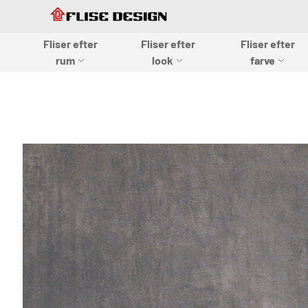
Skip to Content
Skip to Content
Fliser efter
Fliser efter
Fliser efter
Flise design
rum
look
farve