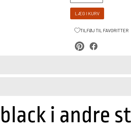
LÆG I KURV
TILFØJ TIL FAVORITTER
pinterest
Facebook
 black i andre s