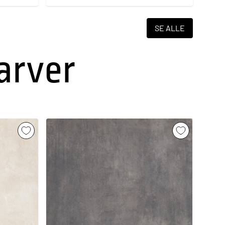
SE ALLE
farver