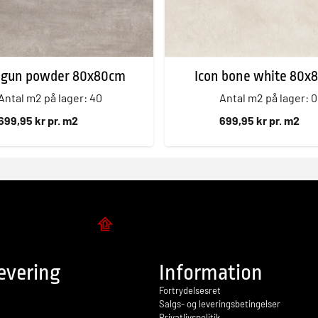
n gun powder 80x80cm
Icon bone white 80x
Antal m2 på lager: 40
Antal m2 på lager: 0
699,95 kr pr. m2
699,95 kr pr. m2
Flise design
evering
Information
Fortrydelsesret
Salgs- og leveringsbetingelser
Privatlivspolitik