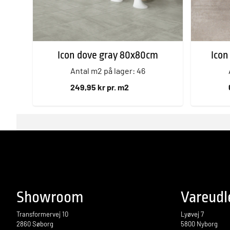
Icon dove gray 80x80cm
Ico
Antal m2 på lager: 46
249,95 kr pr. m2
Showroom
Vareudl
Transformervej 10
Lyøvej 7
2860 Søborg
5800 Nyborg