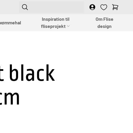
Login
Empty
Inspiration til
Om Flise
vømmehal
fliseprojekt
design
t black
cm