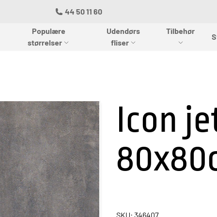
44 50 11 60
Populære
Udendørs
Tilbehør
S
størrelser
fliser
Icon je
80x80
SKU: 346407