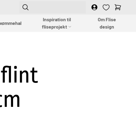
Login
Empty
Inspiration til
Om Flise
vømmehal
fliseprojekt
design
flint
cm