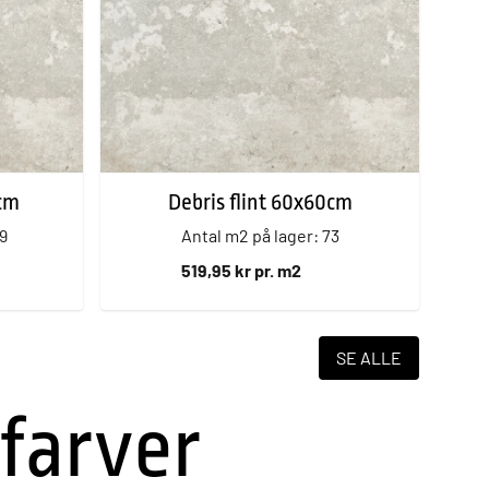
0cm
Debris flint 60x60cm
9
Antal m2 på lager: 73
519,95 kr pr. m2
SE ALLE
 farver