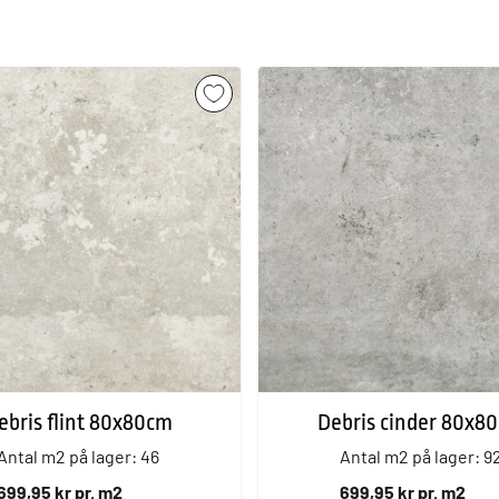
ebris flint 80x80cm
Debris cinder 80x8
Antal m2 på lager: 46
Antal m2 på lager: 9
699,95 kr pr. m2
699,95 kr pr. m2