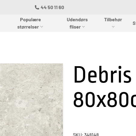
44 50 11 60
Populære
Udendørs
Tilbehør
S
størrelser
fliser
Debris 
80x80
SKU: 348148