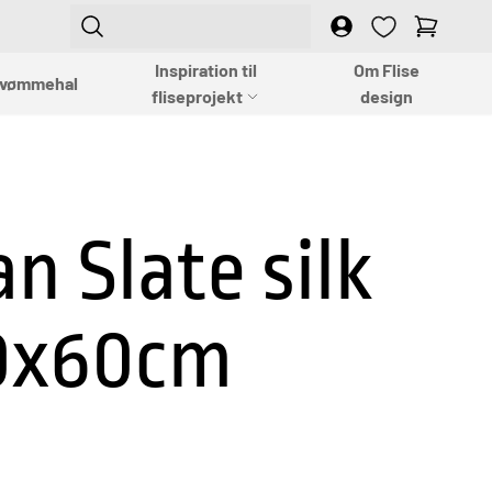
Login
Empty
Inspiration til
Om Flise
vømmehal
fliseprojekt
design
an Slate silk
30x60cm