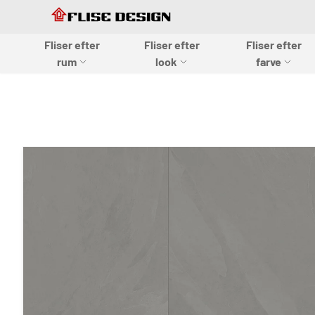
Skip to Content
Skip to Content
Fliser efter
Fliser efter
Fliser efter
Flise design
rum
look
farve