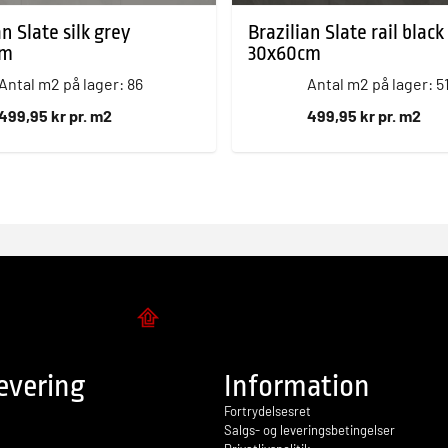
an Slate silk grey
Brazilian Slate rail black
cm
30x60cm
Antal m2 på lager: 86
Antal m2 på lager: 5
499,95 kr pr. m2
499,95 kr pr. m2
Flise design
evering
Information
Fortrydelsesret
Salgs- og leveringsbetingelser