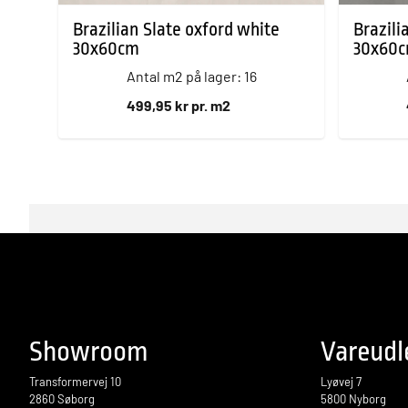
Brazilian Slate oxford white
Brazili
30x60cm
30x60
Antal m2 på lager: 16
499,95 kr pr. m2
Showroom
Vareudl
Transformervej 10
Lyøvej 7
2860 Søborg
5800 Nyborg