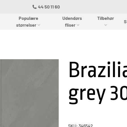
44 50 11 60
Populære
Udendørs
Tilbehør
S
størrelser
fliser
Brazili
grey 
SKU: 346542