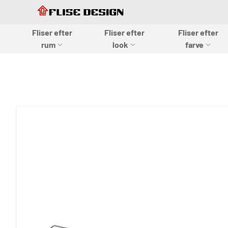
Skip to Content
Skip to Content
Fliser efter
Fliser efter
Fliser efter
Flise design
rum
look
farve