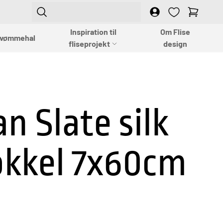
Login
Empty
Inspiration til
Om Flise
vømmehal
fliseprojekt
design
an Slate silk
okkel 7x60cm