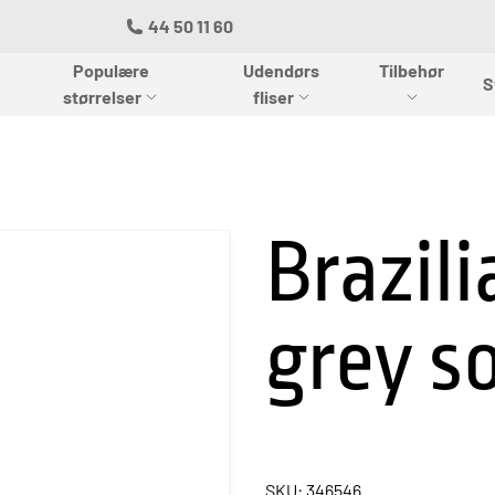
44 50 11 60
Populære
Udendørs
Tilbehør
S
størrelser
fliser
Brazili
grey s
SKU: 346546