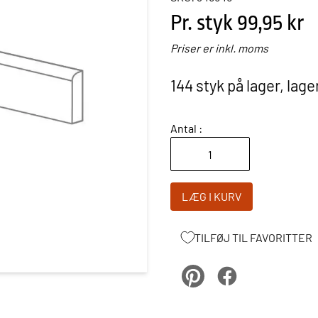
Pr. styk
99,95 kr
Priser er inkl. moms
144 styk på lager, lage
Antal :
LÆG I KURV
TILFØJ TIL FAVORITTER
pinterest
Facebook