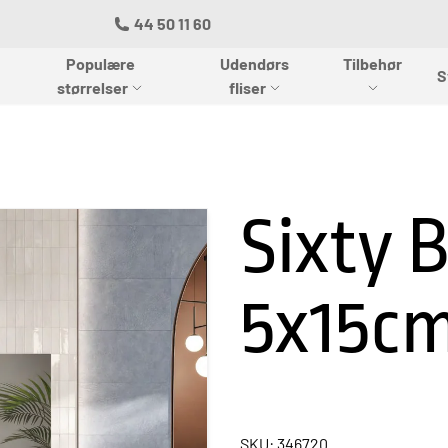
44 50 11 60
Populære
Udendørs
Tilbehør
S
størrelser
fliser
Sixty B
5x15c
SKU: 346720