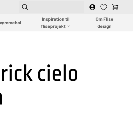
Login
Empty
Inspiration til
Om Flise
vømmehal
fliseprojekt
design
rick cielo
m