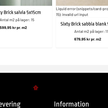
Liquid error (snippets/card-pr
ty Brick salvia 5x15cm
15): invalid url input
Antal m2 på lager: 15
Sixty Brick sabbia blank
599,95 kr pr. m2
Antal m2 på lager: 1
679,95 kr pr. m2
Flise design
evering
Information