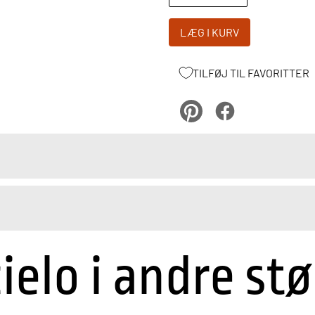
LÆG I KURV
TILFØJ TIL FAVORITTER
pinterest
Facebook
cielo i andre stø