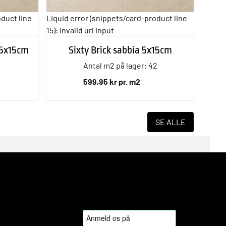
oduct line
Liquid error (snippets/card-product line
15): invalid url input
 5x15cm
Sixty Brick sabbia 5x15cm
1
Antal m2 på lager: 42
599,95 kr pr. m2
SE ALLE