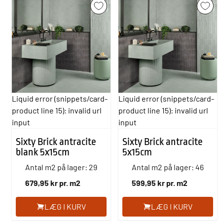
Liquid error (snippets/card-
Liquid error (snippets/card-
product line 15): invalid url
product line 15): invalid url
input
input
Sixty Brick antracite
Sixty Brick antracite
blank 5x15cm
5x15cm
Antal m2 på lager: 29
Antal m2 på lager: 46
679,95 kr pr. m2
599,95 kr pr. m2
LÆG I KURV
LÆG I KURV