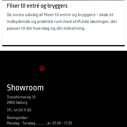
Fliser til entré og bryggers
Se vores udvalg af fliser til entre og bryggers – skab et
indbydende og praktisk rum med stilfulde løsninger, der
passer til din hverdag og din indretning.
Flise design
Showroom
Transformervej 10
2860 Søborg
Tlf.: 44 50 11 60
Åbningstider:
Mandag - Torsdag...........kl. 07.00 - 17.30