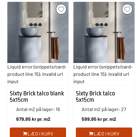
Liquid error (snippets/card-
Liquid error (snippets/card-
product line 15): invalid url
product line 15): invalid url
input
input
Sixty Brick talco blank
Sixty Brick talco
5x15cm
5x15cm
Antal m2 på lager: 16
Antal m2 på lager: 27
679,95 kr pr. m2
599,95 kr pr. m2
LÆG I KURV
LÆG I KURV