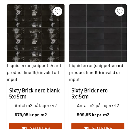
Liquid error (snippets/card-
Liquid error (snippets/card-
product line 15): invalid url
product line 15): invalid url
input
input
Sixty Brick nero blank
Sixty Brick nero
5x15cm
5x15cm
Antal m2 på lager: 42
Antal m2 på lager: 42
679,95 kr pr. m2
599,95 kr pr. m2
LÆG I KURV
LÆG I KURV