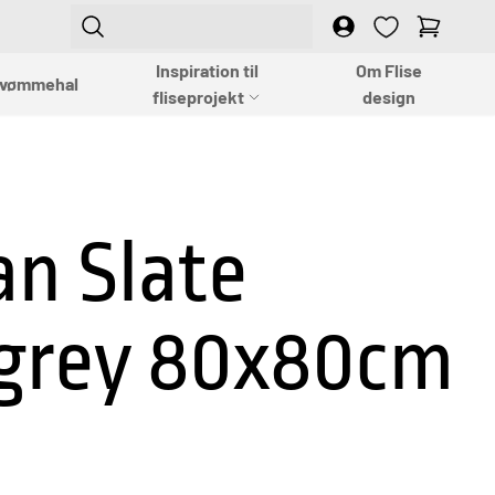
Login
Empty
Inspiration til
Om Flise
vømmehal
fliseprojekt
design
an Slate
 grey 80x80cm