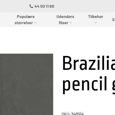
44 50 11 60
Populære
Udendørs
Tilbehør
S
størrelser
fliser
Brazili
pencil
SKU: 346554