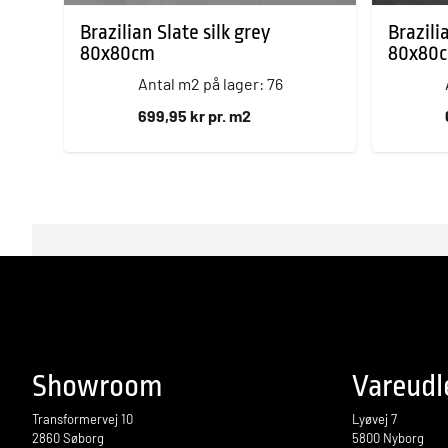
Brazilian Slate silk grey
Brazili
80x80cm
80x80
Antal m2 på lager: 76
699,95 kr pr. m2
Showroom
Vareudl
Transformervej 10
Lyøvej 7
2860 Søborg
5800 Nyborg