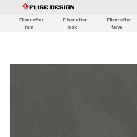
Skip to Content
Skip to Content
Fliser efter
Fliser efter
Fliser efter
Flise design
rum
look
farve