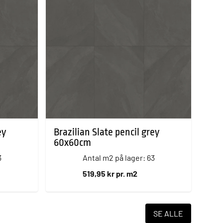
ey
Brazilian Slate pencil grey
60x60cm
3
Antal m2 på lager: 63
519,95 kr pr. m2
SE ALLE