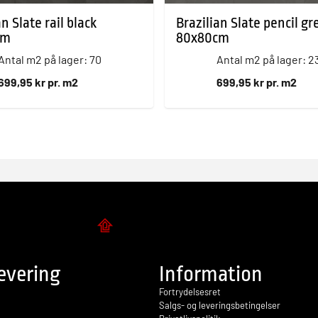
an Slate rail black
Brazilian Slate pencil gr
cm
80x80cm
Antal m2 på lager: 70
Antal m2 på lager: 2
699,95 kr pr. m2
699,95 kr pr. m2
Flise design
evering
Information
Fortrydelsesret
Salgs- og leveringsbetingelser