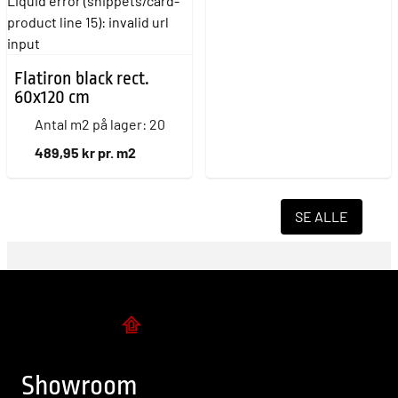
Liquid error (snippets/card-
product line 15): invalid url
input
Flatiron black rect.
60x120 cm
Antal m2 på lager: 20
489,95 kr pr. m2
SE ALLE
Flise design
Showroom