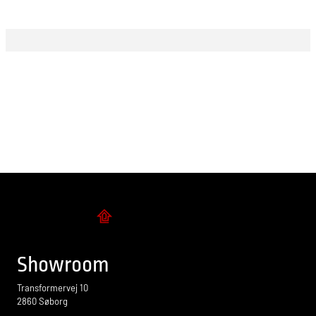
Flise design
Showroom
Transformervej 10
2860 Søborg