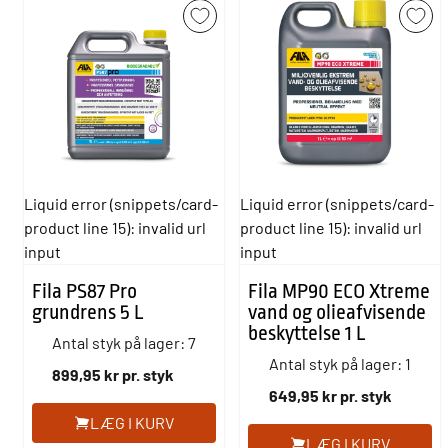
Liquid error (snippets/card-
Liquid error (snippets/card-
product line 15): invalid url
product line 15): invalid url
input
input
Fila PS87 Pro
Fila MP90 ECO Xtreme
grundrens 5 L
vand og olieafvisende
beskyttelse 1 L
Antal styk på lager: 7
Antal styk på lager: 1
899,95 kr pr. styk
649,95 kr pr. styk
LÆG I KURV
LÆG I KURV