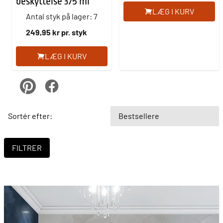
beskyttelse 375 ml
LÆG I KURV
Antal styk på lager: 7
249,95 kr pr. styk
LÆG I KURV
pinterest
Facebook
Sortér efter: