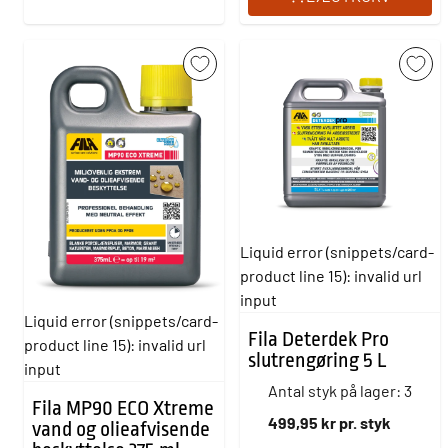
Liquid error (snippets/card-
product line 15): invalid url
input
Liquid error (snippets/card-
Fila Deterdek Pro
product line 15): invalid url
slutrengøring 5 L
input
Antal styk på lager: 3
Fila MP90 ECO Xtreme
499,95 kr pr. styk
vand og olieafvisende