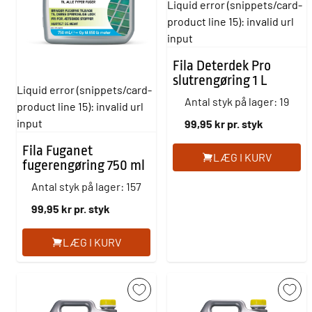
Liquid error (snippets/card-
product line 15): invalid url
input
Fila Deterdek Pro
slutrengøring 1 L
Liquid error (snippets/card-
Antal styk på lager: 19
product line 15): invalid url
input
99,95 kr pr. styk
Fila Fuganet
LÆG I KURV
fugerengøring 750 ml
Antal styk på lager: 157
99,95 kr pr. styk
LÆG I KURV