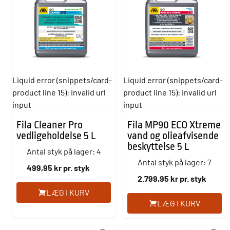
Liquid error (snippets/card-
Liquid error (snippets/card-
product line 15): invalid url
product line 15): invalid url
input
input
Fila Cleaner Pro
Fila MP90 ECO Xtreme
vedligeholdelse 5 L
vand og olieafvisende
beskyttelse 5 L
Antal styk på lager: 4
Antal styk på lager: 7
499,95 kr pr. styk
2.799,95 kr pr. styk
LÆG I KURV
LÆG I KURV