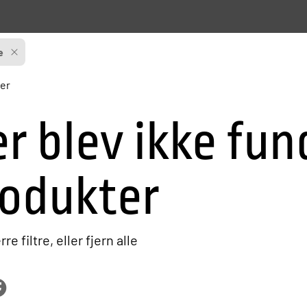
e
er
r blev ikke fu
odukter
re filtre, eller
fjern alle
cebook