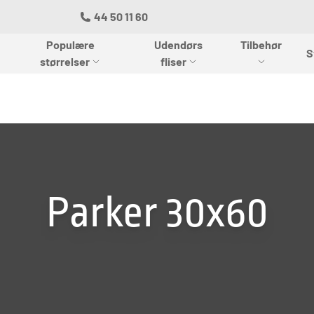
44 50 11 60
Populære
Udendørs
Tilbehør
S
størrelser
fliser
Parker 30x60