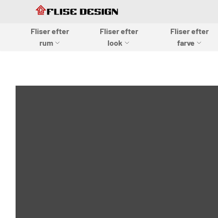
Skip to Content
Skip to Content
Fliser efter
Fliser efter
Fliser efter
Flise design
rum
look
farve