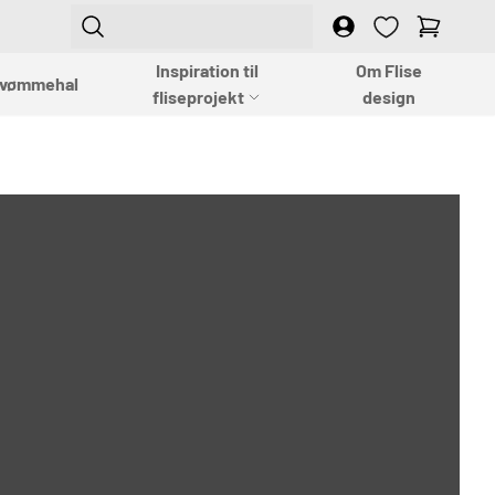
Login
Empty
Inspiration til
Om Flise
vømmehal
fliseprojekt
design