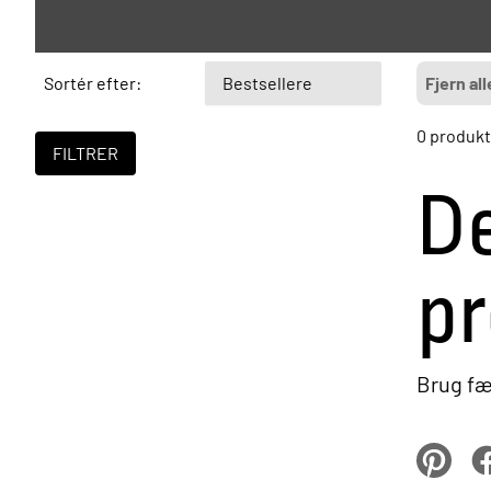
Sortér efter:
Fjern all
0 produkt
De
pr
Brug fær
pinterest
Fa