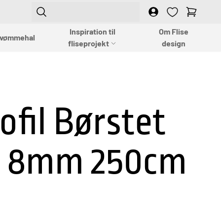
Login
Empty
Inspiration til
Om Flise
vømmehal
fliseprojekt
design
ofil Børstet
i 8mm 250cm