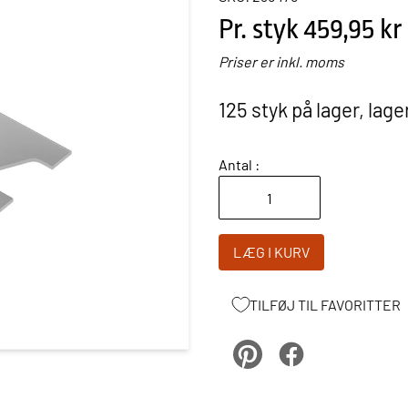
Pr. styk
459,95 kr
Priser er inkl. moms
125 styk på lager, lage
Antal :
LÆG I KURV
TILFØJ TIL FAVORITTER
pinterest
Facebook