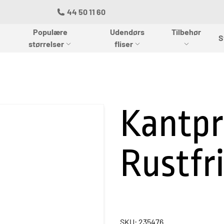
44 50 11 60
Populære
Udendørs
Tilbehør
S
størrelser
fliser
Kantpr
Rustfr
SKU: 235476