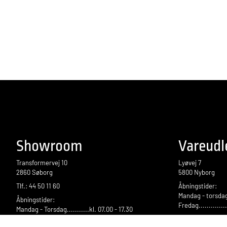
Showroom
Vareudl
Transformervej 10
Lyøvej 7
2860 Søborg
5800 Nyborg
Tlf.: 44 50 11 60
Åbningstider:
Mandag - torsdag.
Åbningstider:
Fredag.............
Mandag - Torsdag...........kl. 07.00 - 17.30
Fredag...........................kl. 07.00 - 18.00