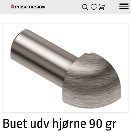
Skip to Content
Skip to Content
Login
Empty
Flise design
Buet udv hjørne 90 gr