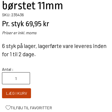
børstet 11mm
SKU: 235436
Pr. styk
69,95 kr
Priser er inkl. moms
6 styk på lager, lagerførte vare leveres inden
for 1 til 2 dage.
Antal :
LÆG I KURV
TILFØJ TIL FAVORITTER