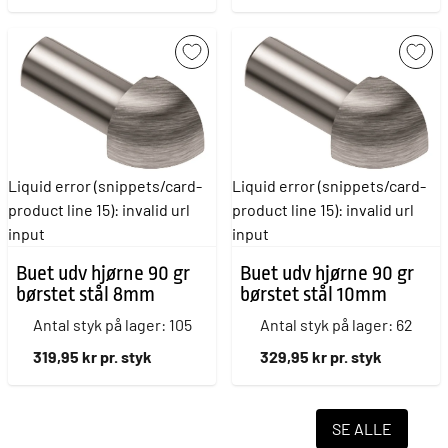
Liquid error (snippets/card-
Liquid error (snippets/card-
product line 15): invalid url
product line 15): invalid url
input
input
Buet udv hjørne 90 gr
Buet udv hjørne 90 gr
børstet stål 8mm
børstet stål 10mm
Antal styk på lager: 105
Antal styk på lager: 62
319,95 kr pr. styk
329,95 kr pr. styk
SE ALLE