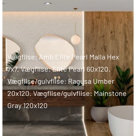
Vægflise: Amb Elite Pearl Malla Hex
7x7. Vægflise: Elite Pearl 60x120.
Vægflise/gulvflise: Ragusa Umber
20x120. Vægflise/gulvflise: Mainstone
Gray 120x120