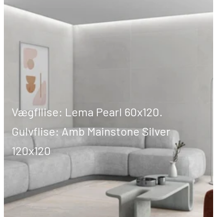
Vægfllise: Lema Pearl 60x120.
Gulvflise: Amb Mainstone Silver
120x120