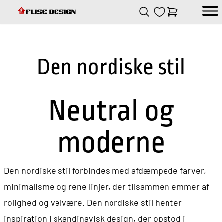
Skip to Content
Skip to Content
Login
Empty
Flise design
Den nordiske stil
Neutral og
moderne
Den nordiske stil forbindes med afdæmpede farver,
minimalisme og rene linjer, der tilsammen emmer af
rolighed og velvære. Den nordiske stil henter
inspiration i skandinavisk design, der opstod i