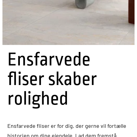
Ensfarvede
fliser skaber
rolighed
Ensfarvede fliser er for dig, der gerne vil fortælle
historien om dine ejendele. Lad dem fremstå