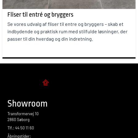
Fliser til entré og bryggers
Se vores udvalg af fliser til entre og bryggers – skab et
indbydende og praktisk rum med stilfulde løsninger, der
passer til din hverdag og din indretning.
Flise design
Showroom
Transformervej 10
2860 Søborg
Tlf.: 44 50 11 60
Åbningstider: